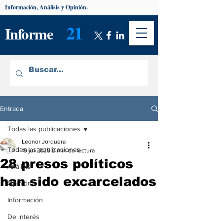
Información, Análisis y Opinión.
21
Informe
Entrada
Todas las publicaciones
Leonor Jorquera
Todas las publicaciones
19 jul 2025
2 min de lectura
28 presos políticos
Análisis
han sido excarcelados
Opinión
Información
De interés