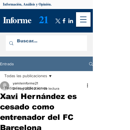
Información, Análisis y Opinión.
21
Informe
Entrada
Todas las publicaciones
yamileinforme21
Todas las publicaciones
24 may 2024
2 min de lectura
Xavi Hernández es
Análisis
cesado como
Opinión
entrenador del FC
Información
Barcelona
De interés