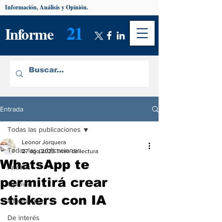
Información, Análisis y Opinión.
21
Informe
Entrada
Todas las publicaciones
Leonor Jorquera
Todas las publicaciones
27 ago 2023
1 min de lectura
WhatsApp te
Análisis
permitirá crear
Opinión
stickers con IA
Información
De interés