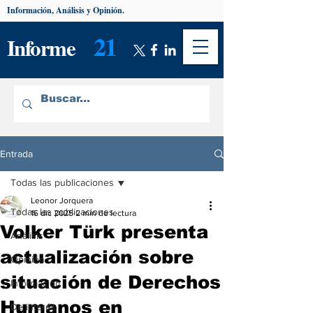
Información, Análisis y Opinión.
21
Informe
Entrada
Todas las publicaciones
Leonor Jorquera
Todas las publicaciones
16 dic 2025
2 min de lectura
Volker Türk presenta
Análisis
actualización sobre
Opinión
situación de Derechos
Información
Humanos en
De interés