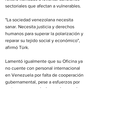
sectoriales que afectan a vulnerables.
"La sociedad venezolana necesita 
sanar. Necesita justicia y derechos 
humanos para superar la polarización y 
reparar su tejido social y económico", 
afirmó Türk.
Lamentó igualmente que su Oficina ya 
no cuente con personal internacional 
en Venezuela por falta de cooperación 
gubernamental, pese a esfuerzos por 
restaurar presencia, luego de que el 
Gobierno de Maduro expulsara a sus 
representantes en febrero de 2024.Con 
información de
 efectococuyo.com
Información