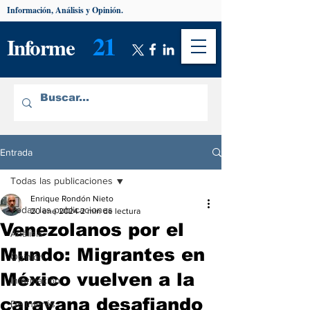
Información, Análisis y Opinión.
21
Informe
Entrada
Todas las publicaciones
Enrique Rondón Nieto
Todas las publicaciones
20 ene 2024
2 min de lectura
Venezolanos por el
Análisis
Mundo: Migrantes en
Opinión
México vuelven a la
Información
caravana desafiando
De interés