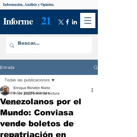
Información, Análisis y Opinión.
21
Informe
Entrada
Todas las publicaciones
Enrique Rondón Nieto
Todas las publicaciones
7 nov 2022
5 min de lectura
Venezolanos por el
Análisis
Mundo: Conviasa
Opinión
vende boletos de
Información
repatriación en
De interés