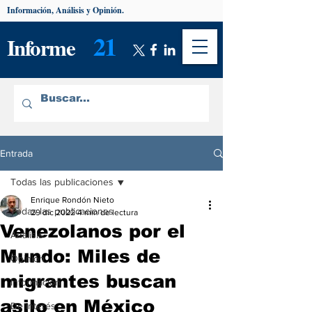
Información, Análisis y Opinión.
21
Informe
Entrada
Todas las publicaciones
Enrique Rondón Nieto
Todas las publicaciones
29 dic 2022
4 min de lectura
Venezolanos por el
Análisis
Mundo: Miles de
Opinión
migrantes buscan
Información
asilo en México
De interés