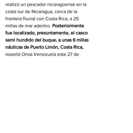
realizó un pescador nicaragüense en la 
costa sur de Nicaragua, cerca de la 
frontera fluvial con Costa Rica, a 25 
millas de mar adentro. 
Posteriormente 
fue localizado, presuntamente, el casco 
semi hundido del buque, a unas 6 millas 
náuticas de Puerto Limón, Costa Rica,
reportó Onsa Venezuela este 27 de 
diciembre.  
EEUU lanza fuerte 
advertencia a venezolanos 
que buscan ingresar al país 
de manera ilegal
Estados Unidos lanzó una fuerte 
advertencia
 a los cientos de 