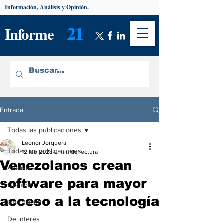
Información, Análisis y Opinión.
21
Informe
Entrada
Todas las publicaciones
Leonor Jorquera
Todas las publicaciones
12 feb 2023
2 min de lectura
Venezolanos crean
Análisis
software para mayor
Opinión
acceso a la tecnología
Información
De interés