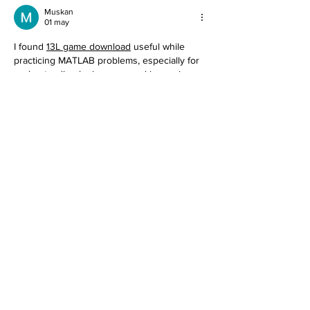
Muskan
01 may
I found 
13L game download
 useful while 
practicing MATLAB problems, especially for 
understanding logic errors and improving 
my coding approach.
Me gusta
Reaccionar
Olivia Smith
18 abr
Through 
nvps
, students can apply and track 
their benefits online. The 
NVPS Scholarship
system ensures transparency and timely 
distribution of financial aid.
Me gusta
Reaccionar
Olivia Smith