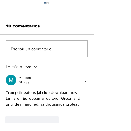
10 comentarios
¿Te animarías? Besar
IA propone
Escribir un comentario...
a la distancia ya es
exterminar a 
posible con estos
humanidad p
"gadget"
salvar la Tier
Lo más nuevo
Muskan
01 may
Trump threatens 
jai club download
 new 
tariffs on European allies over Greenland 
until deal reached, as thousands protest
Me gusta
Reaccionar