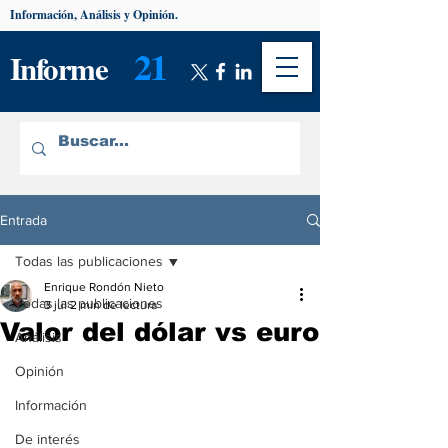
Información, Análisis y Opinión.
21
Informe
Entrada
Todas las publicaciones
Enrique Rondón Nieto
Todas las publicaciones
3 jul
2 min de lectura
Valor del dólar vs euro
Análisis
Opinión
Información
De interés