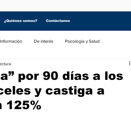
¿Quiénes somos?
Contáctanos
Información
De interés
Psicología y Salud
lectura
” por 90 días a los
eles y castiga a
n 125%