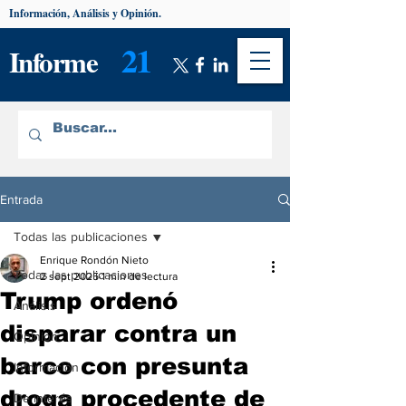
Información, Análisis y Opinión.
21
Informe
Entrada
Todas las publicaciones
Enrique Rondón Nieto
Todas las publicaciones
2 sept 2025
1 min de lectura
Trump ordenó
Análisis
disparar contra un
Opinión
barco con presunta
Información
droga procedente de
De interés