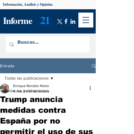
Información, Análisis y Opinión.
21
Informe
Entrada
Todas las publicaciones
Enrique Rondón Nieto
Todas las publicaciones
4 mar
2 min de lectura
Trump anuncia
Análisis
medidas contra
Opinión
España por no
Información
permitir el uso de sus
De interés