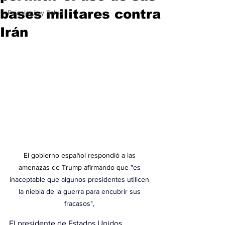
bases militares contra
Psicología y Salud
Irán
El gobierno español respondió a las 
amenazas de Trump afirmando que 
"es 
inaceptable que algunos presidentes utilicen 
la niebla de la guerra para encubrir sus 
fracasos", 
El presidente de Estados Unidos, 