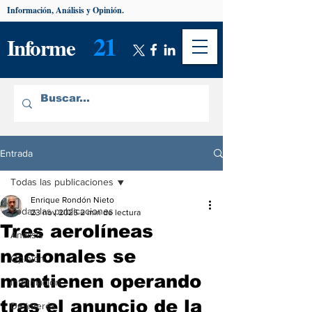
Información, Análisis y Opinión.
21
Informe
Entrada
Todas las publicaciones
Enrique Rondón Nieto
Todas las publicaciones
23 nov 2025
2 min de lectura
Tres aerolíneas
Análisis
nacionales se
Opinión
mantienen operando
Información
tras el anuncio de la
De interés