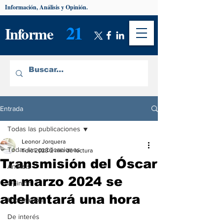
Información, Análisis y Opinión.
21
Informe
Entrada
Todas las publicaciones
Leonor Jorquera
Todas las publicaciones
1 dic 2023
2 min de lectura
Transmisión del Óscar
Análisis
en marzo 2024 se
Opinión
adelantará una hora
Información
De interés