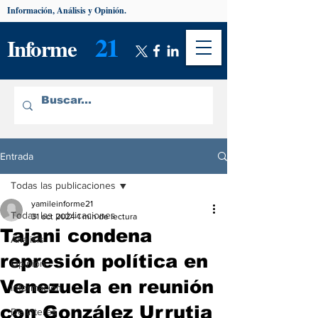
Información, Análisis y Opinión.
21
Informe
Entrada
Todas las publicaciones
yamileinforme21
Todas las publicaciones
31 oct 2024
1 min de lectura
Tajani condena
Análisis
represión política en
Opinión
Venezuela en reunión
Información
con González Urrutia
De interés