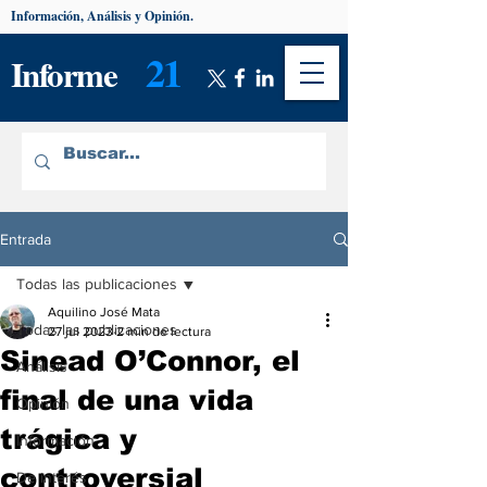
Información, Análisis y Opinión.
21
Informe
Entrada
Todas las publicaciones
Aquilino José Mata
Todas las publicaciones
27 jul 2023
2 min de lectura
Sinead O’Connor, el
Análisis
final de una vida
Opinión
trágica y
Información
controversial
De interés