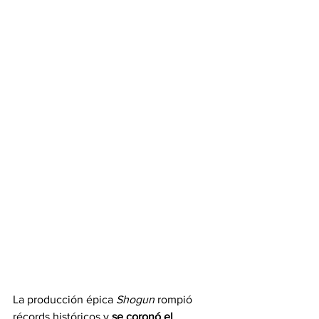
La producción épica 
Shogun
 rompió 
récords históricos y 
se coronó el 