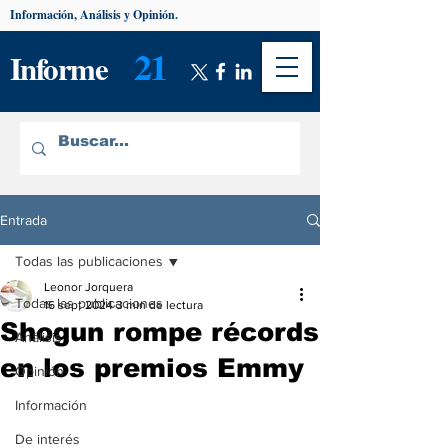
Información, Análisis y Opinión.
21
Informe
Entrada
Todas las publicaciones
Leonor Jorquera
Todas las publicaciones
16 sept 2024
3 min de lectura
Shogun rompe récords
Análisis
en los premios Emmy
Opinión
Información
De interés