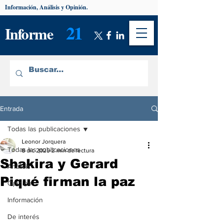
Información, Análisis y Opinión.
21
Informe
Entrada
Todas las publicaciones
Leonor Jorquera
Todas las publicaciones
8 dic 2025
2 min de lectura
Shakira y Gerard
Análisis
Piqué firman la paz
Opinión
Información
De interés