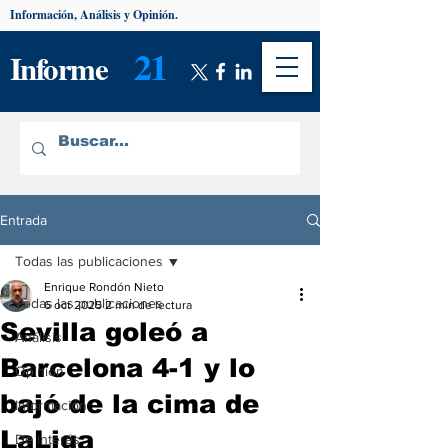
Información, Análisis y Opinión.
21
Informe
Entrada
Todas las publicaciones
Enrique Rondón Nieto
Todas las publicaciones
6 oct 2025
2 min de lectura
Sevilla goleó a
Análisis
Barcelona 4-1 y lo
Opinión
bajó de la cima de
Información
LaLiga
De interés