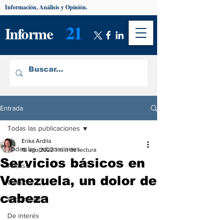
Información, Análisis y Opinión.
21
Informe
Entrada
Todas las publicaciones
Erika Ardila
Todas las publicaciones
18 ago 2022
1 min de lectura
Servicios básicos en
Análisis
Venezuela, un dolor de
Opinión
cabeza
Información
De interés