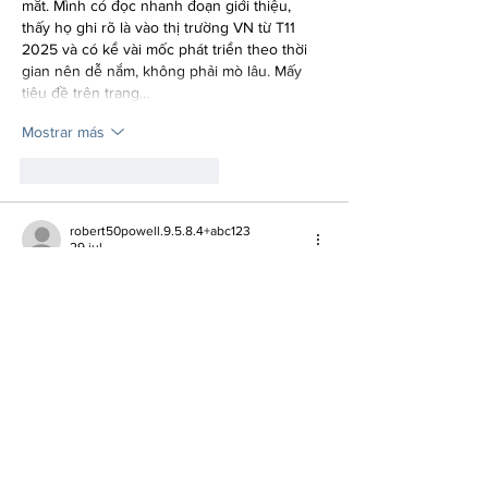
mắt. Mình có đọc nhanh đoạn giới thiệu, 
thấy họ ghi rõ là vào thị trường VN từ T11 
2025 và có kể vài mốc phát triển theo thời 
gian nên dễ nắm, không phải mò lâu. Mấy 
tiêu đề trên trang…
Mostrar más
Me gusta
Reaccionar
robert50powell.9.5.8.4+abc123
29 jul
de88
 mình mới ghé thử vì thấy bạn bè nhắc 
hoài, kiểu vào xem cho biết chứ không định 
ngồi đọc kỹ. Cảm giác đầu tiên là trang chia 
khu khá rõ, nhìn thoáng nên kéo xuống 
không bị rối mắt. Mình thích nhất cái thanh 
điều hướng nằm ngay đầu trang, bấm qua lại 
mấy mục thấy phản hồi nhanh, không phải 
mò trong nhiều lớp menu. Có thêm ô tìm 
kiếm cạnh đó nên muốn tìm game hay…