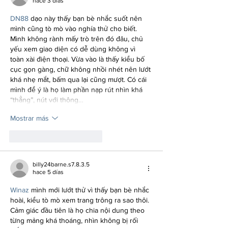
hace 3 días
DN88
 dạo này thấy bạn bè nhắc suốt nên 
mình cũng tò mò vào nghía thử cho biết. 
Mình không rành mấy trò trên đó đâu, chủ 
yếu xem giao diện có dễ dùng không vì 
toàn xài điện thoại. Vừa vào là thấy kiểu bố 
cục gọn gàng, chữ không nhồi nhét nên lướt 
khá nhẹ mắt, bấm qua lại cũng mượt. Có cái 
mình để ý là họ làm phần nạp rút nhìn khá 
“thẳng”, nút với thông…
Mostrar más
Me gusta
Reaccionar
billy24barne.s7.8.3.5
hace 5 días
Winaz
 mình mới lướt thử vì thấy bạn bè nhắc 
hoài, kiểu tò mò xem trang trông ra sao thôi. 
Cảm giác đầu tiên là họ chia nội dung theo 
từng mảng khá thoáng, nhìn không bị rối 