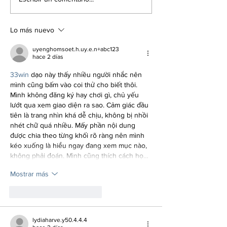
elecciones
Colombia se
primarias?
preparan para
esperada ape
Lo más nuevo
uyenghomsoet.h.uy.e.n+abc123
hace 2 días
33win
 dạo này thấy nhiều người nhắc nên 
mình cũng bấm vào coi thử cho biết thôi. 
Mình không đăng ký hay chơi gì, chủ yếu 
lướt qua xem giao diện ra sao. Cảm giác đầu 
tiên là trang nhìn khá dễ chịu, không bị nhồi 
nhét chữ quá nhiều. Mấy phần nội dung 
được chia theo từng khối rõ ràng nên mình 
kéo xuống là hiểu ngay đang xem mục nào, 
không phải đoán. Mình cũng thích cách họ…
Mostrar más
Me gusta
Reaccionar
lydiaharve.y50.4.4.4