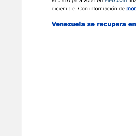
El plazo para votar en 
FIFA.com
 fi
diciembre. Con información de 
mon
Venezuela se recupera e