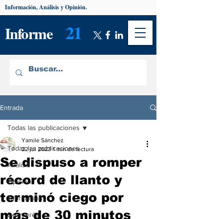
Información, Análisis y Opinión.
21
Informe
Entrada
Todas las publicaciones
Yamile Sánchez
Todas las publicaciones
22 jul 2023
1 min de lectura
Se dispuso a romper
Análisis
récord de llanto y
Opinión
terminó ciego por
Información
más de 30 minutos
De interés