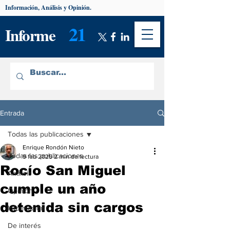
Información, Análisis y Opinión.
21
Informe
Entrada
Todas las publicaciones
Enrique Rondón Nieto
Todas las publicaciones
9 feb 2025
2 min de lectura
Rocío San Miguel
Análisis
cumple un año
Opinión
detenida sin cargos
Información
De interés