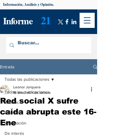
Información, Análisis y Opinión.
21
Informe
Entrada
Todas las publicaciones
Leonor Jorquera
Todas las publicaciones
16 ene
1 min de lectura
Red social X sufre
Análisis
caída abrupta este 16-
Opinión
Ene
Información
De interés