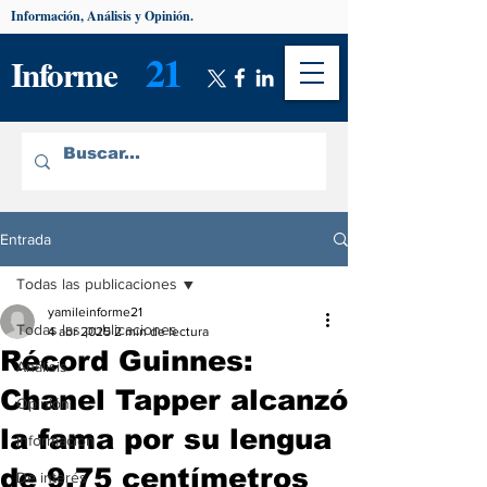
Información, Análisis y Opinión.
21
Informe
Entrada
Todas las publicaciones
yamileinforme21
Todas las publicaciones
4 abr 2025
2 min de lectura
Récord Guinnes:
Análisis
Chanel Tapper alcanzó
Opinión
la fama por su lengua
Información
de 9,75 centímetros
De interés