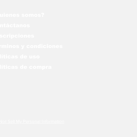
uienes somos?
ntáctanos
scripciones
rminos y condiciones
líticas de uso
lítica
s de compra
Not Sell My Personal Information