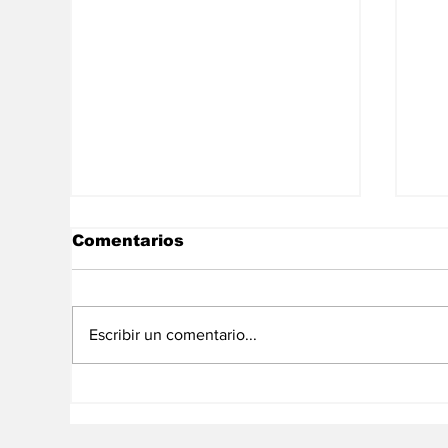
Comentarios
Escribir un comentario...
No somos un
El
diagnónstico, somos un
Pe
camino
cr