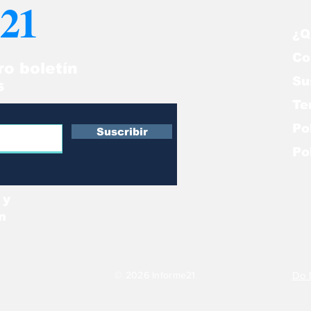
21
manidad
nos proteja!”
¿Q
Co
ro boletín
Su
s
Te
Po
Suscribir
Po
 y
n
© 2026 Informe21
Do 