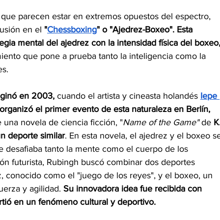
s que parecen estar en extremos opuestos del espectro, 
usión en el
 "
Chessboxing
" o "Ajedrez-Boxeo". Esta 
tegia mental del ajedrez con la intensidad física del boxeo
nto que pone a prueba tanto la inteligencia como la 
es.
iginó en 2003, 
cuando el artista y cineasta holandés 
Iepe 
organizó el primer evento de esta naturaleza en Berlín, 
 una novela de ciencia ficción, "
Name of the Game"
 de 
K
n deporte similar
. En esta novela, el ajedrez y el boxeo s
 desafiaba tanto la mente como el cuerpo de los 
isión futurista, Rubingh buscó combinar dos deportes 
, conocido como el "juego de los reyes", y el boxeo, un 
erza y agilidad. 
Su innovadora idea fue recibida con 
tió en un fenómeno cultural y deportivo.