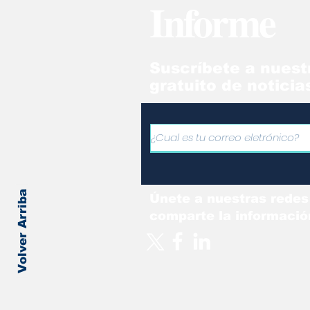
Informe
hu
Suscríbete a nuest
gratuito de noticia
Volver Arriba
Únete a nuestras redes
comparte la informació