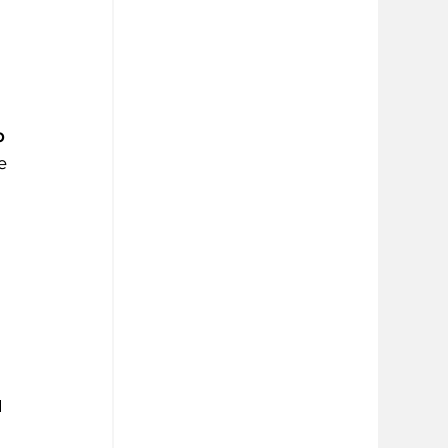
o 
e 
 