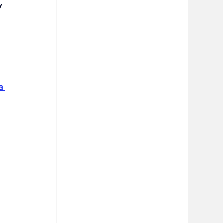
y 
 
a 