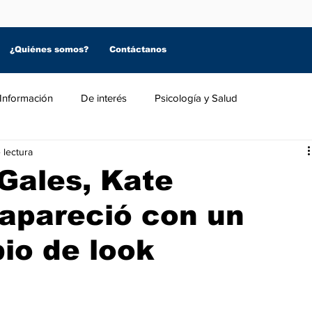
¿Quiénes somos?
Contáctanos
Información
De interés
Psicología y Salud
 lectura
Gales, Kate
eapareció con un
io de look