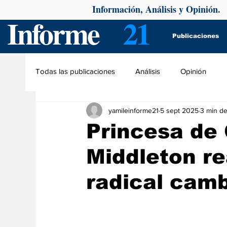
Información, Análisis y Opinión.
Informe
21
Publicaciones
Todas las publicaciones
Análisis
Opinión
yamileinforme21
5 sept 2025
3 min de
Princesa de 
Middleton r
radical camb