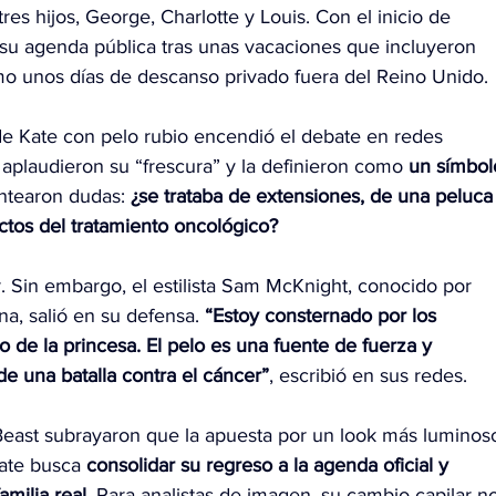
es hijos, George, Charlotte y Louis. Con el inicio de 
 su agenda pública tras unas vacaciones que incluyeron 
omo unos días de descanso privado fuera del Reino Unido.
de Kate con pelo rubio encendió el debate en redes 
aplaudieron su “frescura” y la definieron como
 un símbol
antearon dudas: 
¿se trataba de extensiones, de una peluca
ectos del tratamiento oncológico?
r. Sin embargo, el estilista Sam McKnight, conocido por 
a, salió en su defensa. 
“Estoy consternado por los 
o de la princesa. El pelo es una fuente de fuerza y 
e una batalla contra el cáncer”
, escribió en sus redes.
Beast subrayaron que la apuesta por un look más luminos
ate busca 
consolidar su regreso a la agenda oficial y 
amilia real
. Para analistas de imagen, su cambio capilar n