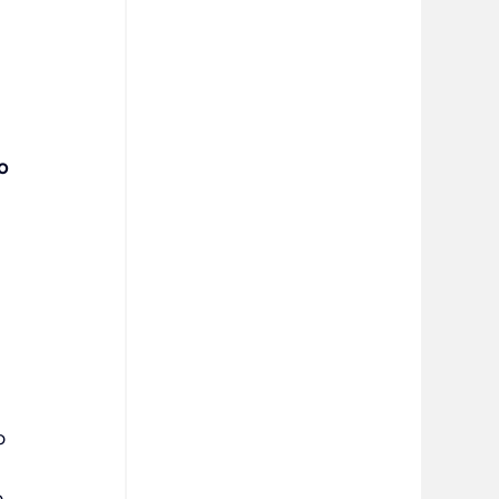
o 
 
o 
o 