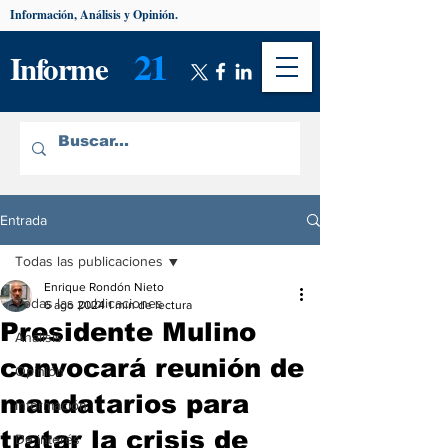
Información, Análisis y Opinión.
21
Informe
Entrada
Todas las publicaciones
Enrique Rondón Nieto
Todas las publicaciones
6 ago 2024
1 min de lectura
Presidente Mulino
Análisis
convocará reunión de
Opinión
mandatarios para
Información
tratar la crisis de
De interés