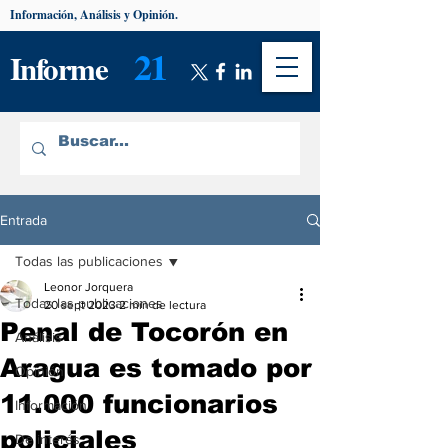
Información, Análisis y Opinión.
21
Informe
Entrada
Todas las publicaciones
Leonor Jorquera
Todas las publicaciones
20 sept 2023
2 min de lectura
Penal de Tocorón en
Análisis
Aragua es tomado por
Opinión
11.000 funcionarios
Información
policiales
De interés