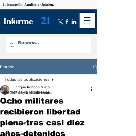
Información, Análisis y Opinión.
21
Informe
Entrada
Todas las publicaciones
Enrique Rondón Nieto
Todas las publicaciones
27 may
2 min de lectura
Ocho militares
Análisis
recibieron libertad
Opinión
plena tras casi diez
Información
años detenidos
De interés