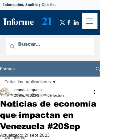
Información, Análisis y Opinión.
21
Informe
Entrada
Todas las publicaciones
Leonor Jorquera
Todas las publicaciones
20 sept 2023
2 min de lectura
Noticias de economía
Análisis
que impactan en
Opinión
Venezuela #20Sep
Información
Actualizado:
21 sept 2023
De interés