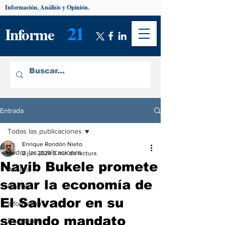
Información, Análisis y Opinión.
21
Informe
Entrada
Todas las publicaciones
Enrique Rondón Nieto
Todas las publicaciones
2 jun 2024
3 min de lectura
Nayib Bukele promete
Análisis
sanar la economía de
Opinión
El Salvador en su
Información
segundo mandato
De interés