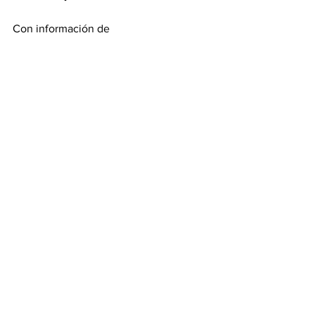
Con información de 
bancaynegocios.com
Información
Ver todo
Entradas recientes