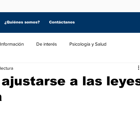
¿Quiénes somos?
Contáctanos
Información
De interés
Psicología y Salud
lectura
 ajustarse a las leye
a