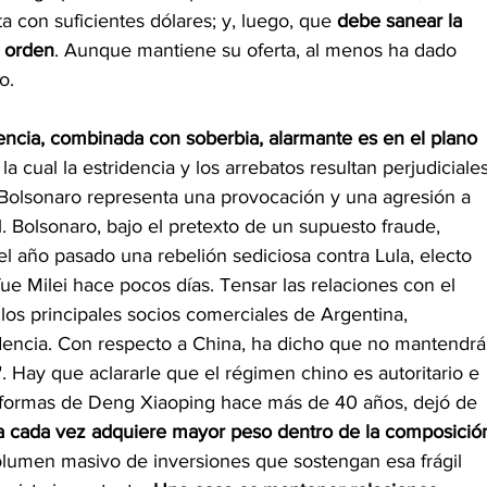
 con suficientes dólares; y, luego, que 
debe sanear la 
 orden
. Aunque mantiene su oferta, al menos ha dado 
o.
ncia, combinada con soberbia, alarmante es en el plano 
la cual la estridencia y los arrebatos resultan perjudiciales
r Bolsonaro representa una provocación y una agresión a 
l. Bolsonaro, bajo el pretexto de un supuesto fraude, 
el año pasado una rebelión sediciosa contra Lula, electo 
e Milei hace pocos días. Tensar las relaciones con el 
 los principales socios comerciales de Argentina,
ncia. Con respecto a China, ha dicho que no mantendrá
. Hay que aclararle que el régimen chino es autoritario e 
 reformas de Deng Xiaoping hace más de 40 años, dejó de 
a cada vez adquiere mayor peso dentro de la composició
olumen masivo de inversiones que sostengan esa frágil 