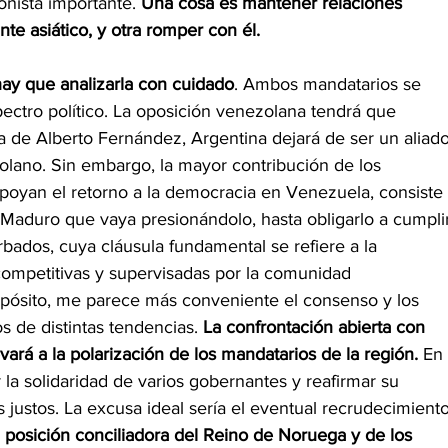
nista importante. 
Una cosa es mantener relaciones 
nte asiático, y otra romper con él.
ay que analizarla con cuidado
. Ambos mandatarios se 
ectro político. La oposición venezolana tendrá que 
ia de Alberto Fernández, Argentina dejará de ser un aliado
olano. Sin embargo, la mayor contribución de los 
poyan el retorno a la democracia en Venezuela, consiste 
 Maduro que vaya presionándolo, hasta obligarlo a cumpli
bados, cuya cláusula fundamental se refiere a la 
competitivas y supervisadas por la comunidad 
ropósito, me parece más conveniente el consenso y los 
 de distintas tendencias. 
La confrontación abierta con 
vará a la polarización de los mandatarios de la región.
 En 
 la solidaridad de varios gobernantes y reafirmar su 
justos. La excusa ideal sería el eventual recrudecimiento
a posición conciliadora del Reino de Noruega y de los 