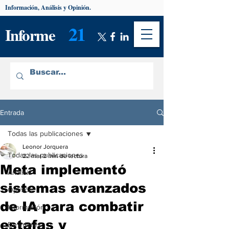
Información, Análisis y Opinión.
21
Informe
Entrada
Todas las publicaciones
Leonor Jorquera
Todas las publicaciones
22 mar
2 min de lectura
Meta implementó
Análisis
sistemas avanzados
Opinión
de IA para combatir
Información
estafas y
De interés