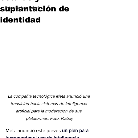
suplantación de
Psicología y Salud
identidad
La compañía tecnológica Meta anunció una 
transición hacia sistemas de inteligencia 
artificial para la moderación de sus 
plataformas. Foto: Piabay
Meta anunció este jueves 
un plan para 
incrementar el uso de inteligencia 