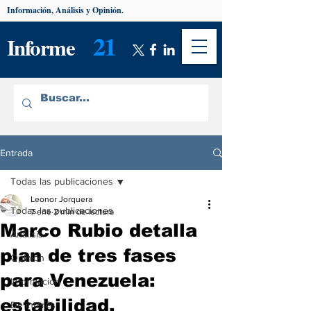
Información, Análisis y Opinión.
21
Informe
Entrada
Todas las publicaciones
Leonor Jorquera
Todas las publicaciones
7 ene
2 min de lectura
Marco Rubio detalla
Análisis
plan de tres fases
Opinión
para Venezuela:
Información
estabilidad,
De interés