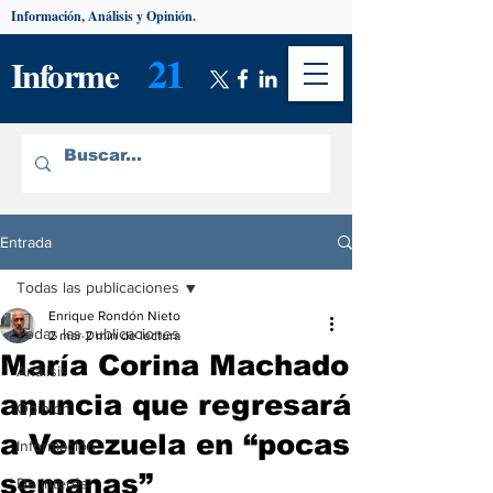
Información, Análisis y Opinión.
21
Informe
Entrada
Todas las publicaciones
Enrique Rondón Nieto
Todas las publicaciones
2 mar
2 min de lectura
María Corina Machado
Análisis
anuncia que regresará
Opinión
a Venezuela en “pocas
Información
semanas”
De interés