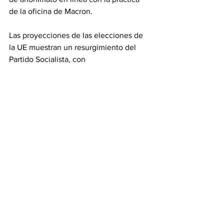
de la oficina de Macron.
Las proyecciones de las elecciones de 
la UE muestran un resurgimiento del 
Partido Socialista, con 
aproximadamente 14 % de los votos. El 
partido hizo campaña con políticas 
climáticas más ambiciosas y 
protecciones para las empresas y 
trabajadores europeos.
En reacción al anuncio de Macron, el 
político de la extrema izquierda 
François Ruffin hizo un llamado a todos 
los líderes de la izquierda, incluidos los 
Verdes, para unirse bajo un solo 
estandarte “Frente Popular”.