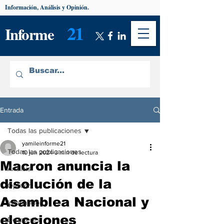
Información, Análisis y Opinión.
21
Informe
Entrada
Todas las publicaciones
yamileinforme21
Todas las publicaciones
10 jun 2024
3 min de lectura
Macron anuncia la
Análisis
disolución de la
Opinión
Asamblea Nacional y
Información
elecciones
De interés