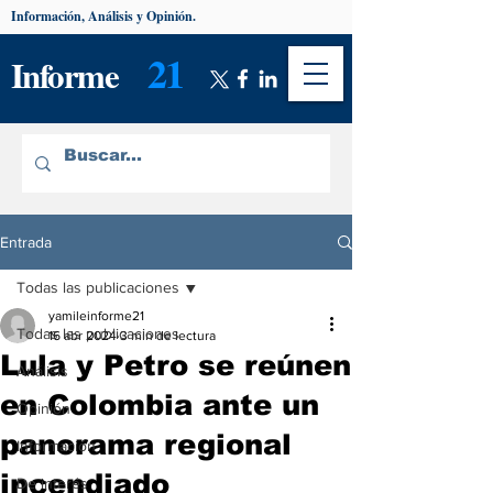
Información, Análisis y Opinión.
21
Informe
Entrada
Todas las publicaciones
yamileinforme21
Todas las publicaciones
16 abr 2024
3 min de lectura
Lula y Petro se reúnen
Análisis
en Colombia ante un
Opinión
panorama regional
Información
incendiado
De interés