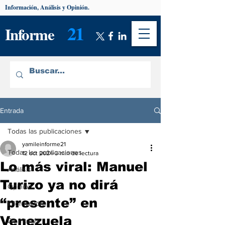
Información, Análisis y Opinión.
21
Informe
Entrada
Todas las publicaciones
yamileinforme21
Todas las publicaciones
12 oct 2024
3 min de lectura
Lo más viral: Manuel
Análisis
Turizo ya no dirá
Opinión
“presente” en
Información
Venezuela
De interés