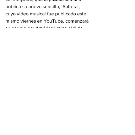
publicó su nuevo sencillo, ‘Soltera’, 
cuyo video musical fue publicado este 
mismo viernes en YouTube, comenzará 
su periplo por América Latina el 11 de 
febrero de 2025 en el estadio Nilton 
Santos de Río de Janeiro, para 
continuar dos días después en el 
estadio Morumbis de Sao Paulo, ambos 
en Brasil.
Le siguen dos fechas -16 y 17 de 
febrero- en el Estadio Nacional de Lima, 
donde la estrella colombiana ya agotó 
las entradas para ambos conciertos.
La cantante se embarcará en esta gira 
tras publicar en marzo de este año su 
duodécimo disco de estudio, ‘Las 