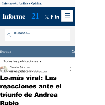
Información, Análisis y Opinión.
21
Informe
Entrada
Todas las publicaciones
Yamile Sánchez
Todas las publicaciones
28 oct 2023
2 min de lectura
Lo más viral: Las
Análisis
reacciones ante el
Opinión
triunfo de Andrea
Información
Rubio
De interés