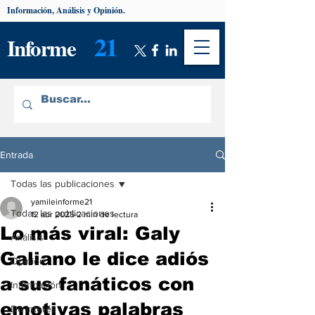
Información, Análisis y Opinión.
21
Informe
Entrada
Todas las publicaciones
yamileinforme21
Todas las publicaciones
12 abr 2025
2 min de lectura
Lo más viral: Galy
Análisis
Galiano le dice adiós
Opinión
a sus fanáticos con
Información
emotivas palabras
De interés