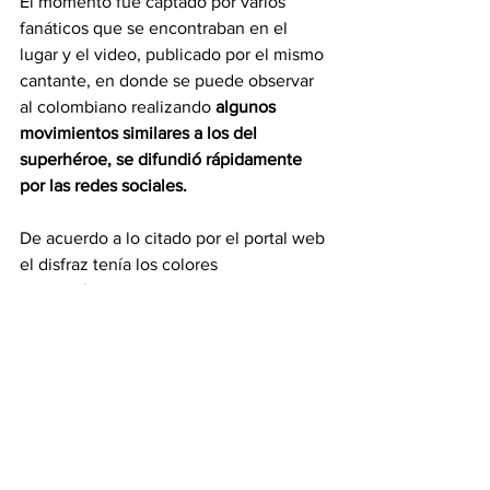
El momento fue captado por varios 
fanáticos que se encontraban en el 
lugar y el video, publicado por el mismo 
cantante, en donde se puede observar 
al colombiano realizando 
algunos 
movimientos similares a los del 
superhéroe, se difundió rápidamente 
por las redes sociales.
De acuerdo a lo citado por el portal web 
el disfraz tenía los colores 
característicos de la bandera de 
Colombia, razón por la que algunos de 
los presentes pensaron que se trataba 
de un homenaje para el artista, por lo 
que el cantante aprovechó
 la confusión 
de los fanáticos para acercarse e 
interactuar con ellos.