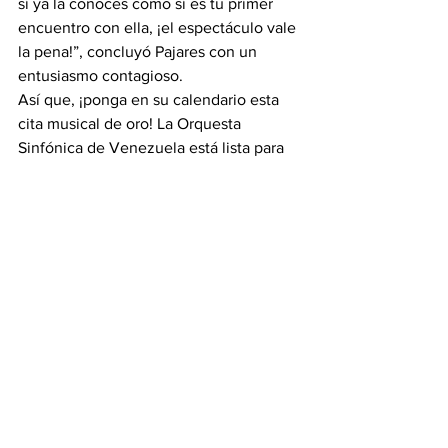
si ya la conoces como si es tu primer 
encuentro con ella, ¡el espectáculo vale 
la pena!”, concluyó Pajares con un 
entusiasmo contagioso.
Así que, ¡ponga en su calendario esta 
cita musical de oro! La Orquesta 
Sinfónica de Venezuela está lista para 
arrancar aplausos y corazones. 
Asegúrate de ser parte de esta fiesta 
sonora que nos une a todos. ¡Nos 
vemos en el concierto!
Información