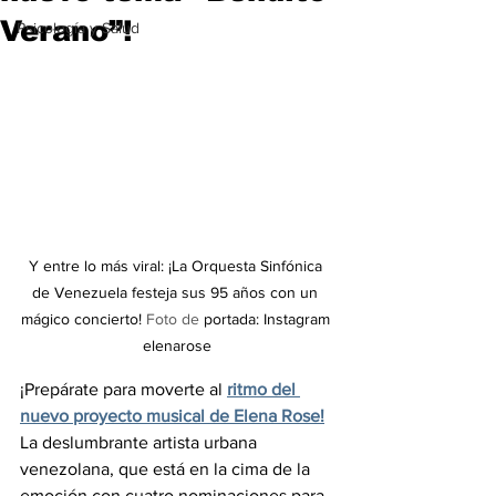
Verano”!
Psicología y Salud
Y entre lo más viral: ¡
La Orquesta Sinfónica 
de Venezuela festeja sus 95 años con un 
mágico concierto!
 Foto de 
portada: Instagram 
elenarose
¡Prepárate para moverte al 
ritmo del 
nuevo proyecto musical de Elena Rose!
La deslumbrante artista urbana 
venezolana, que está en la cima de la 
emoción con cuatro nominaciones para 