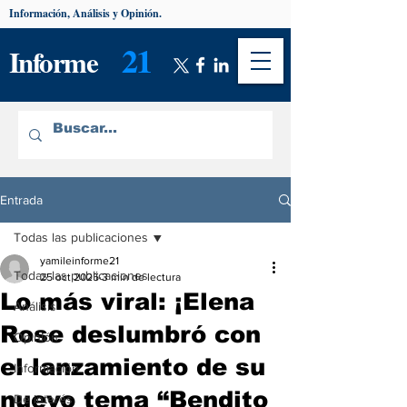
Información, Análisis y Opinión.
21
Informe
Entrada
Todas las publicaciones
yamileinforme21
Todas las publicaciones
25 oct 2025
3 min de lectura
Lo más viral: ¡Elena
Análisis
Rose deslumbró con
Opinión
el lanzamiento de su
Información
nuevo tema “Bendito
De interés