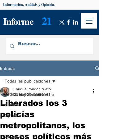
Información, Análisis y Opinión.
21
Informe
Entrada
Todas las publicaciones
Enrique Rondón Nieto
Todas las publicaciones
20 may
2 min de lectura
Liberados los 3
Análisis
policías
Opinión
metropolitanos, los
Información
presos políticos más
De interés