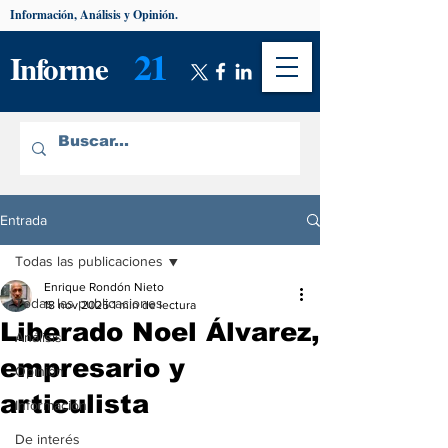
Información, Análisis y Opinión.
21
Informe
Entrada
Todas las publicaciones
Enrique Rondón Nieto
Todas las publicaciones
18 nov 2025
1 min de lectura
Liberado Noel Álvarez,
Análisis
empresario y
Opinión
articulista
Información
De interés