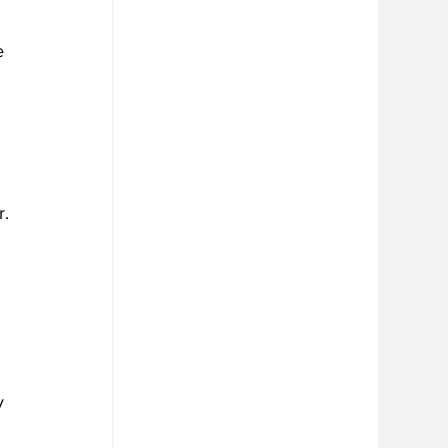
e 
. 
y 