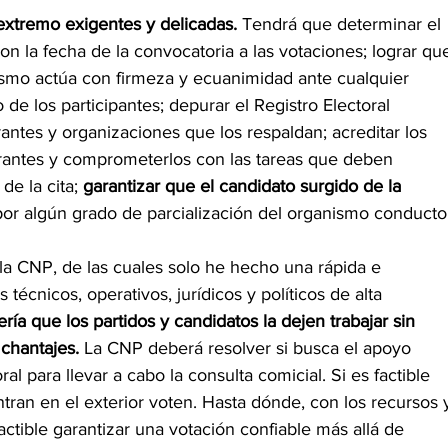
extremo exigentes y delicadas.
 Tendrá que determinar el 
n la fecha de la convocatoria a las votaciones; lograr qu
nismo actúa con firmeza y ecuanimidad ante cualquier 
de los participantes; depurar el Registro Electoral 
antes y organizaciones que los respaldan; acreditar los 
pirantes y comprometerlos con las tareas que deben 
e la cita; 
garantizar que el candidato surgido de la 
por algún grado de parcialización del organismo conductor
la CNP, de las cuales solo he hecho una rápida e 
técnicos, operativos, jurídicos y políticos de alta 
ía que los partidos y candidatos la dejen trabajar sin 
chantajes.
 La CNP deberá resolver si busca el apoyo 
l para llevar a cabo la consulta comicial. Si es factible 
ran en el exterior voten. Hasta dónde, con los recursos 
factible garantizar una votación confiable más allá de 