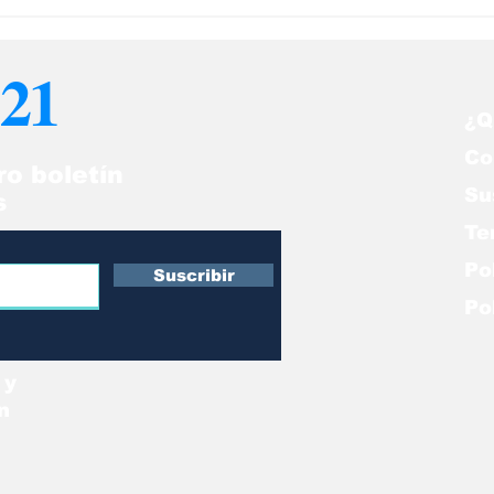
ïa Santiago y el arte
Christopher Nol
 sentirse extranjero
mejor entre lo
 todas partes
21
¿Q
Co
ro boletín
Su
s
Te
Po
Suscribir
Po
 y
n