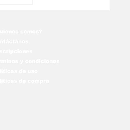
an, el
s mejores
uienes somos?
ntáctanos
scripciones
rminos y condiciones
líticas de uso
lítica
s de compra