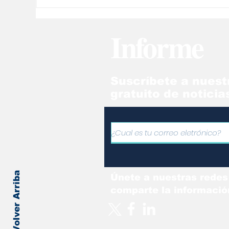
“Los iraníes no somos
Me
chavistas y menos aún
de
rodriguistas ¡Que Alá
en
Informe
nos proteja!”
Suscríbete a nuest
gratuito de noticia
Volver Arriba
Únete a nuestras redes
comparte la informació