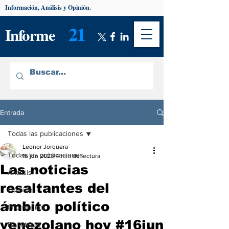
Información, Análisis y Opinión.
21
Informe
Entrada
Todas las publicaciones
Leonor Jorquera
Todas las publicaciones
16 jun 2023
4 min de lectura
Las noticias
Análisis
resaltantes del
Opinión
ámbito político
Información
venezolano hoy #16jun
De interés