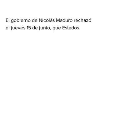
El gobierno de Nicolás Maduro rechazó 
el jueves 15 de junio, que Estados 
Unidos mantenga a Venezuela en su 
lista negra de países que no enfrentan 
la trata de personas 
y acusó al gobierno 
de Joe Biden de “instrumentalizar” un 
tema sensible como este con fines 
políticos para supuestamente atacar al 
chavismo.
“Venezuela rechaza categóricamente el 
informe anual sobre la trata de personas 
publicado por el Departamento de 
Estado de los Estados Unidos de 
América donde, una vez más, se busca 
instrumentalizar un tema sensible con 