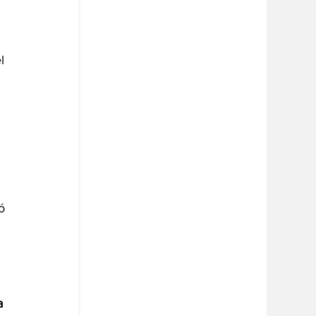
l 
ó 
a 