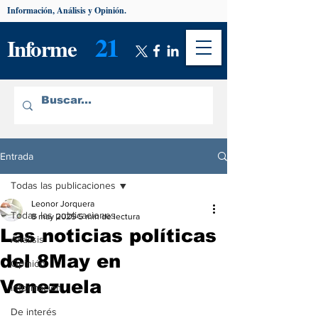
Información, Análisis y Opinión.
21
Informe
Entrada
Todas las publicaciones
Leonor Jorquera
Todas las publicaciones
8 may 2025
5 min de lectura
Las noticias políticas
Análisis
del 8May en
Opinión
Venezuela
Información
De interés