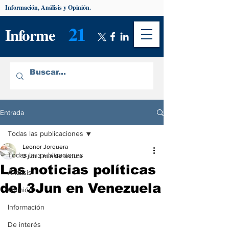
Información, Análisis y Opinión.
21
Informe
Entrada
Todas las publicaciones
Leonor Jorquera
Todas las publicaciones
3 jun
3 min de lectura
Las noticias políticas
Análisis
del 3Jun en Venezuela
Opinión
Información
De interés