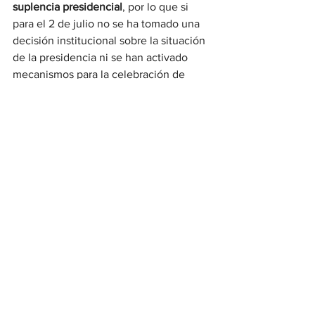
suplencia presidencial
, por lo que si 
para el 2 de julio no se ha tomado una 
decisión institucional sobre la situación 
de la presidencia ni se han activado 
mecanismos para la celebración de 
elecciones, 
la permanencia de Delcy 
Rodríguez al frente del Ejecutivo 
carecería de respaldo constitucional 
expreso
.
En el comunicado, Laboratorio de Paz 
criticó la falta de actuación del 
parlamento venezolano, al considerar 
que
 tiene la obligación de pronunciarse 
sobre el estatus de la presidencia una 
vez vencidos los plazos previstos
 para 
una ausencia temporal.
"Prolongar una situación excepcional 