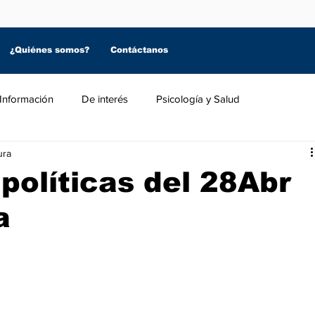
¿Quiénes somos?
Contáctanos
Información
De interés
Psicología y Salud
ura
 políticas del 28Abr
a