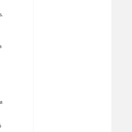
 
s.
a 
a 
ó 